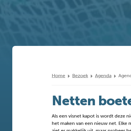
Home
Bezoek
Agenda
Agend
Netten boet
Als een visnet kapot is wordt deze 
het maken van een nieuw net. Elke m
ziet er makkelijk uit, maar probeer h