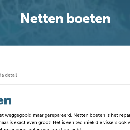
Netten boeten
a detail
en
niet weggegooid maar gerepareerd. Netten boeten is het repa
aas is exact even groot! Het is een techniek die vissers oo
et maar eens: het is een kunst op zich!