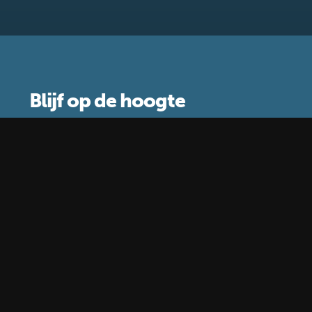
Blijf op de hoogte
Schrijf je in voor de nieuwsbrief
Waar gebruiken wij je gegevens voor?