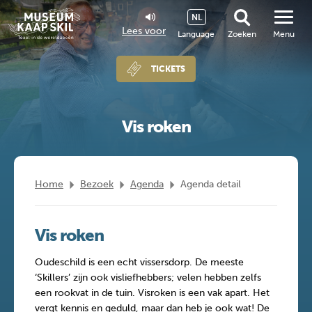
NL
Lees voor
Language
Zoeken
Menu
TICKETS
Vis roken
Home
Bezoek
Agenda
Agenda detail
Vis roken
Oudeschild is een echt vissersdorp. De meeste
‘Skillers’ zijn ook visliefhebbers; velen hebben zelfs
een rookvat in de tuin. Visroken is een vak apart. Het
vergt kennis en geduld, maar dan heb je ook wat! De