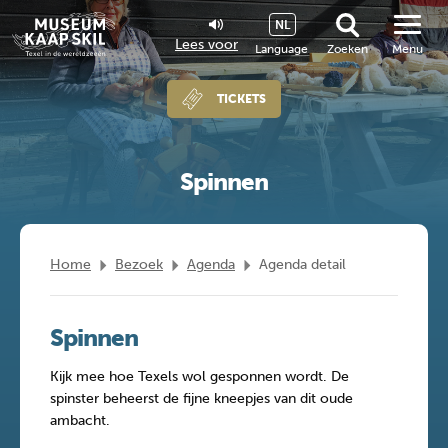
NL
Lees voor
Language
Zoeken
Menu
TICKETS
Spinnen
Home
Bezoek
Agenda
Agenda detail
Spinnen
Kijk mee hoe Texels wol gesponnen wordt. De
spinster beheerst de fijne kneepjes van dit oude
ambacht.