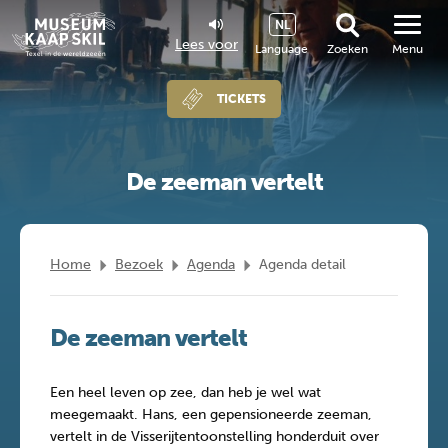
NL
Lees voor
Language
Zoeken
Menu
TICKETS
De zeeman vertelt
Home
Bezoek
Agenda
Agenda detail
De zeeman vertelt
Een heel leven op zee, dan heb je wel wat
meegemaakt. Hans, een gepensioneerde zeeman,
vertelt in de Visserijtentoonstelling honderduit over