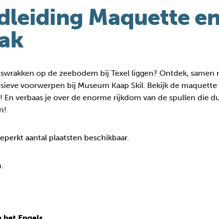
dleiding Maquette e
ak
pswrakken op de zeebodem bij Texel liggen? Ontdek, samen 
usieve voorwerpen bij Museum Kaap Skil. Bekijk de maquett
eek! En verbaas je over de enorme rijkdom van de spullen die
n!
beperkt aantal plaatsten beschikbaar.
.
 het Engels