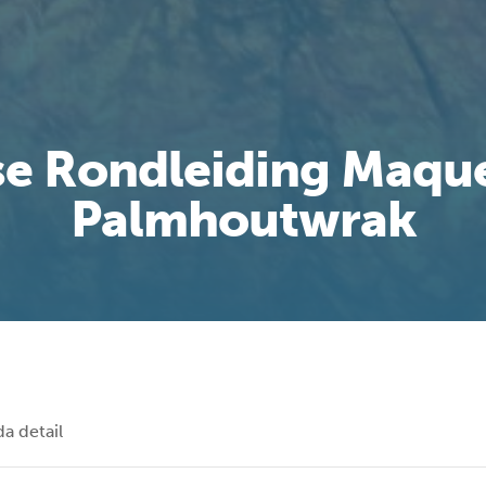
se Rondleiding Maque
Palmhoutwrak
a detail