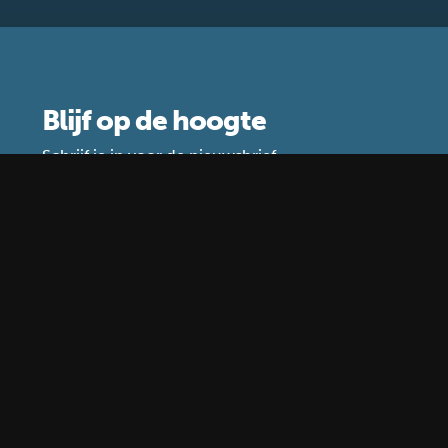
Blijf op de hoogte
Schrijf je in voor de nieuwsbrief
Waar gebruiken wij je gegevens voor?