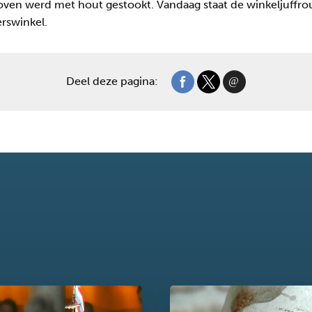
 oven werd met hout gestookt. Vandaag staat de winkeljuffrou
erswinkel.
Deel deze pagina: