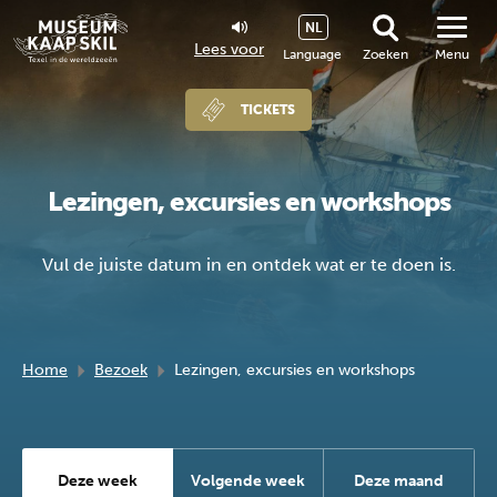
NL
Lees voor
Language
Zoeken
Menu
TICKETS
Lezingen, excursies en workshops
Vul de juiste datum in en ontdek wat er te doen is.
Home
Bezoek
Lezingen, excursies en workshops
Deze week
Volgende week
Deze maand