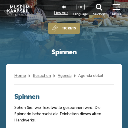
DE
Lies vor
Language
Suchen
Menu
TICKETS
Spinnen
Home
Besuchen
Agenda
Agenda detail
Spinnen
Sehen Sie, wie Texelwolle gesponnen wird. Die
Spinnerin beherrscht die Feinheiten dieses alten
Handwerks.