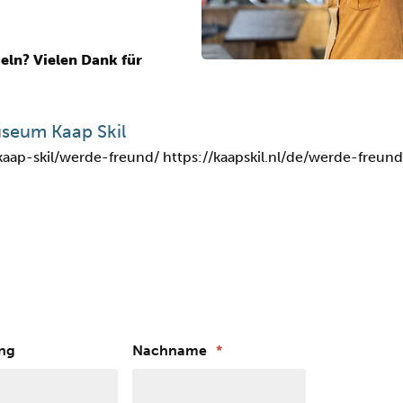
eln? Vielen Dank für
seum Kaap Skil
-kaap-skil/werde-freund/ https://kaapskil.nl/de/werde-freund
ng
Nachname
*