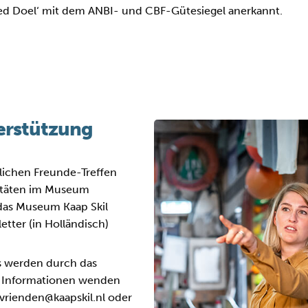
‚Goed Doel‘ mit dem ANBI- und CBF-Gütesiegel anerkannt.
terstützung
rlichen Freunde-Treffen
vitäten im Museum
r das Museum Kaap Skil
etter (in Holländisch)
s werden durch das
re Informationen wenden
r vrienden@kaapskil.nl oder