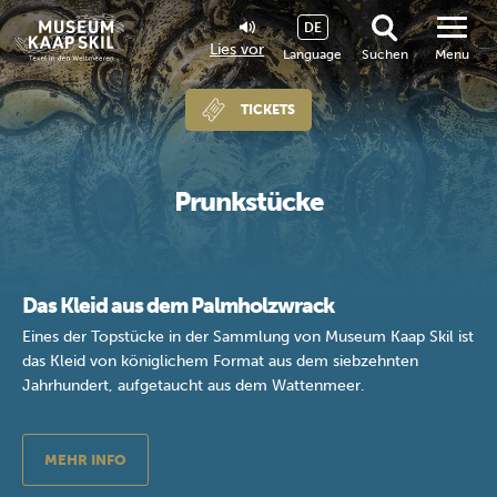
DE
Lies vor
Language
Suchen
Menu
TICKETS
Prunkstücke
Das Kleid aus dem Palmholzwrack
Eines der Topstücke in der Sammlung von Museum Kaap Skil ist
das Kleid von königlichem Format aus dem siebzehnten
Jahrhundert, aufgetaucht aus dem Wattenmeer.
MEHR INFO