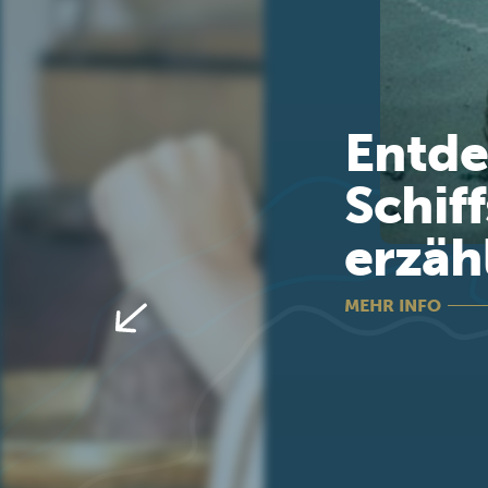
Entde
Schif
erzäh
MEHR INFO
Previous