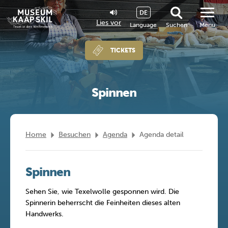
DE
Lies vor
Language
Suchen
Menu
TICKETS
Spinnen
Home
Besuchen
Agenda
Agenda detail
Spinnen
Sehen Sie, wie Texelwolle gesponnen wird. Die
Spinnerin beherrscht die Feinheiten dieses alten
Handwerks.