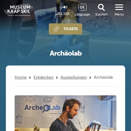
DE
Lies vor
Language
Suchen
Menu
TICKETS
Archäolab
Home
Entdecken
Ausstellungen
Archäolab