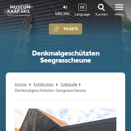
DE
Lies vor
Language
Suchen
Menu
TICKETS
Denkmalgeschützten
Seegrasscheune
Home
Entdecken
Gebäude
Denkmalgeschützten Seegrasscheune