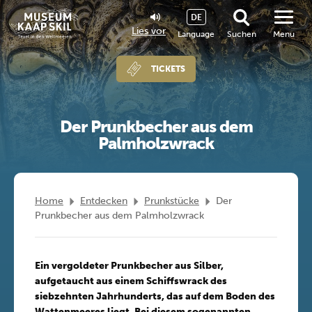
DE
Lies vor
Language
Suchen
Menu
TICKETS
Der Prunkbecher aus dem
Palmholzwrack
Home
Entdecken
Prunkstücke
Der
Prunkbecher aus dem Palmholzwrack
Ein vergoldeter Prunkbecher aus Silber,
aufgetaucht aus einem Schiffswrack des
siebzehnten Jahrhunderts, das auf dem Boden des
Wattenmeeres liegt. Bei diesem sogenannten