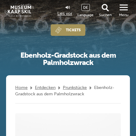
DE
Lies vor
Language
Suchen
Menu
TICKETS
Ebenholz-Gradstock aus dem
Palmholzwrack
Home
Entdecken
Prunkstücke
Ebenholz-
Gradstock aus dem Palmholzwrack