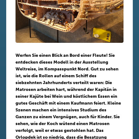
Werfen Sie einen Blick an Bord einer Fleute! Sie
entdecken dieses Modell in der Ausstellung
Weltreise, im Kompasspunkt Nord. Gut zu sehen
ist, wie die Rollen auf einem Schiff des
siebzehnten Jahrhunderts verteilt waren: Die
Matrosen arbeiten hart, während der Kapitän in
seiner Kajüte bei Wein und köstlichem Essen ein
gutes Geschäft mit einem Kaufmann feiert. Kleine
Szenen machen ein intensives Studium des
Ganzen zu einem Vergnügen, auch für Kinder. Sie
sehen, wie der Koch wütend einen Matrosen
verfolgt, weil er etwas gestohlen hat. Das
Orlopdek ist so niedrig, dass die Besatzung