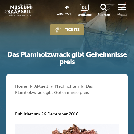
DE
Lies vor
Language
Suchen
Menu
TICKETS
Das Plamholzwrack gibt Geheimnisse
preis
Home
Aktuell
Nachrichten
Das
Plamholzwrack gibt Geheimnisse preis
Publiziert am 26 December 2016