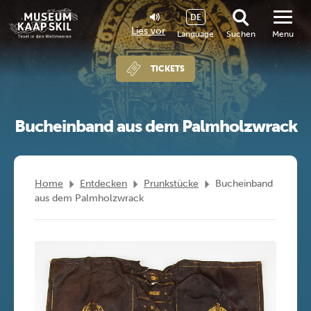
DE
Lies vor
Language
Suchen
Menu
TICKETS
Bucheinband aus dem Palmholzwrack
Home
Entdecken
Prunkstücke
Bucheinband
aus dem Palmholzwrack