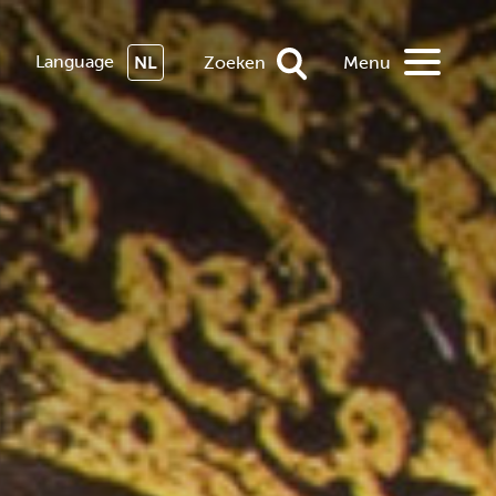
Language
NL
Zoeken
Menu