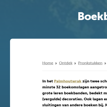
Boekb
Home
Ontdek
Pronkstukken
In het
Palmhoutwrak
zijn twee sc
minste 32 boekomslagen aangetrof
grote leren boekbanden, bedekt m
(vergulde) decoraties. Ook lagen e
sluitingen van andere boeken bij. 