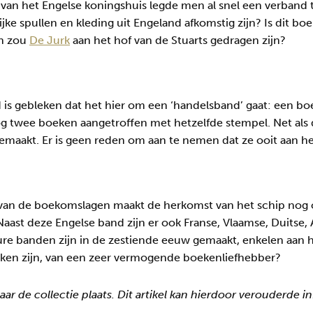
van het Engelse koningshuis legde men al snel een verband
jke spullen en kleding uit Engeland afkomstig zijn? Is dit bo
En zou
De Jurk
aan het hof van de Stuarts gedragen zijn?
is gebleken dat het hier om een ‘handelsband’ gaat: een bo
og twee boeken aangetroffen met hetzelfde stempel. Net als
maakt. Er is geen reden om aan te nemen dat ze ooit aan het
 van de boekomslagen maakt de herkomst van het schip nog o
Naast deze Engelse band zijn er ook Franse, Vlaamse, Duitse
ure banden zijn in de zestiende eeuw gemaakt, enkelen aan 
eken zijn, van een zeer vermogende boekenliefhebber?
ar de collectie plaats. Dit artikel kan hierdoor verouderde i