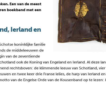
eken. Een van de meest
eren boekband met een
d, Ierland en
chotse koninklijke familie
 sinds de middeleeuwen de
gin van de zeventiende
otland ook de Koning van Engeland en Ierland. Al deze lande
nend rechtsboven: de klimmende leeuw van Schotland, vier k
euwen en twee keer drie Franse lelies, de harp van Ierland e
 motto van de Engelse Orde van de Kousenband op te lezen: