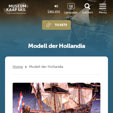
DE
Lies vor
Language
Suchen
Menu
TICKETS
Modell der Hollandia
Home
Modell der Hollandia