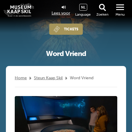
NL
Lees voor
Language
Zoeken
Menu
TICKETS
Word Vriend
Home
Steun Kaap Skil
Word Vriend