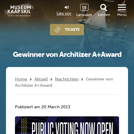
DE
Lies vor
Language
Suchen
Menu
TICKETS
Gewinner von Architizer A+Award
Home
Aktuell
Nachrichten
Gewinner von
Architizer A+Award
Publiziert am 20 March 2013