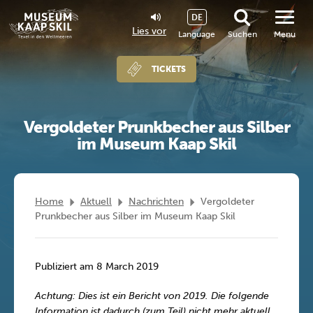
DE
Lies vor
Language
Suchen
Menu
TICKETS
Vergoldeter Prunkbecher aus Silber
im Museum Kaap Skil
Home
Aktuell
Nachrichten
Vergoldeter
Prunkbecher aus Silber im Museum Kaap Skil
Publiziert am 8 March 2019
Achtung: Dies ist ein Bericht von 2019. Die folgende
Information ist dadurch (zum Teil) nicht mehr aktuell.