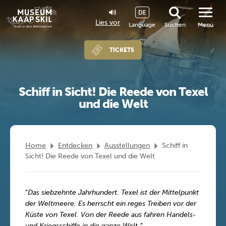
DE
Lies vor
Language
Suchen
Menu
TICKETS
Schiff in Sicht! Die Reede von Texel
und die Welt
Home
Entdecken
Ausstellungen
Schiff in
Sicht! Die Reede von Texel und die Welt
“
Das siebzehnte Jahrhundert. Texel ist der Mittelpunkt
der Weltmeere. Es herrscht ein reges Treiben vor der
Küste von Texel. Von der Reede aus fahren Handels-
und Kriegsschiffe in die ganze Welt.”