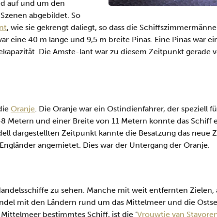
nd auf und um den
n Szenen abgebildet. So
nt
, wie sie gekrengt daliegt, so dass die Schiffszimmermän
r eine 40 m lange und 9,5 m breite Pinas. Eine Pinas war ei
kapazität. Die Amste-lant war zu diesem Zeitpunkt gerade v
die
Oranje
. Die Oranje war ein Ostindienfahrer, der speziell 
 48 Metern und einer Breite von 11 Metern konnte das Schif
ll dargestellten Zeitpunkt kannte die Besatzung das neue Zi
Engländer angemietet. Dies war der Untergang der Oranje.
ndelsschiffe zu sehen. Manche mit weit entfernten Zielen, 
del mit den Ländern rund um das Mittelmeer und die Ostsee.
Mittelmeer bestimmtes Schiff, ist die ‘
Vrouwtje van Stavore