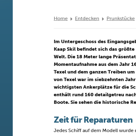
Home
Entdecken
Prunkstücke
Im Untergeschoss des Eingangsg
Kaap Skil befindet sich das größte
Welt. Die 18 Meter lange Präsentat
Momentaufnahme aus dem Jahr 16
Texel und dem ganzen Treiben um 
von Texel war im siebzehnten Jahr
wichtigsten Ankerplätze für die Sc
enthält rund 160 detailgetreu nac
Boote. Sie sehen die historische R
Zeit für Reparaturen
Jedes Schiff auf dem Modell wurde d