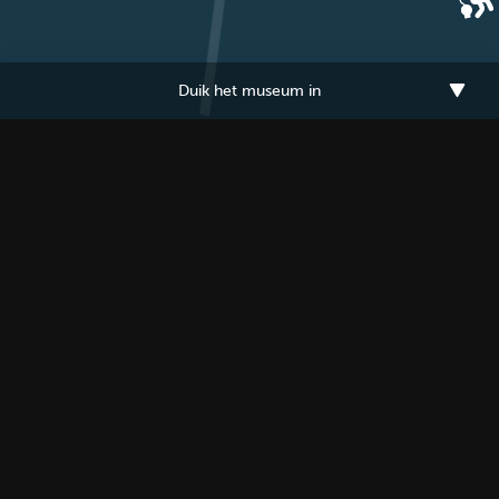
Duik het museum in
Museum Kaap Skil
Handelsschepen, oorlogsvloten, walvisvaarders, allemaal
gingen ze voor anker op De Reede van Texel. In de 17e eeuw
was dit dé plek om te laden, te lossen en te wachten op goede
wind. Bij storm kon het er flink spoken. Dan verging er wel eens
een schip. Hierdoor liggen er nu nog tientallen
scheepswrakken op de zeebodem bij Texel. In Museum Kaap
Skil zie je wat duikers en vissers er vinden. Beleef ook het