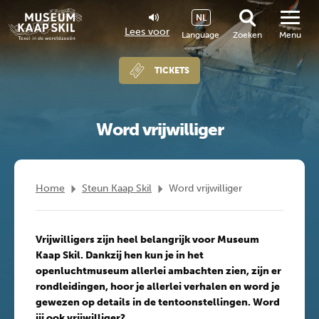
NL
Lees voor
Language
Zoeken
Menu
TICKETS
Word vrijwilliger
Home
Steun Kaap Skil
Word vrijwilliger
Vrijwilligers zijn heel belangrijk voor Museum
Kaap Skil. Dankzij hen kun je in het
openluchtmuseum allerlei ambachten zien, zijn er
rondleidingen, hoor je allerlei verhalen en word je
gewezen op details in de tentoonstellingen. Word
jij ook vrijwilliger?