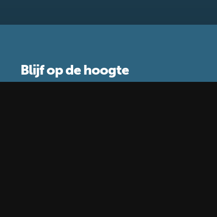
Blijf op de hoogte
Schrijf je in voor de nieuwsbrief
Waar gebruiken wij je gegevens voor?