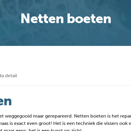
Netten boeten
a detail
en
niet weggegooid maar gerepareerd. Netten boeten is het repa
aas is exact even groot! Het is een techniek die vissers oo
et maar eens: het is een kunst op zich!