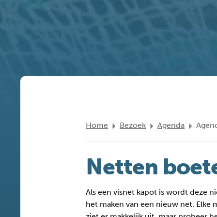
Home
Bezoek
Agenda
Agend
Netten boet
Als een visnet kapot is wordt deze 
het maken van een nieuw net. Elke m
ziet er makkelijk uit, maar probeer h