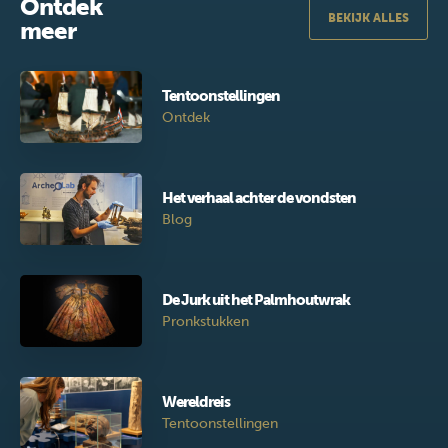
Ontdek
BEKIJK ALLES
meer
Tentoonstellingen
Ontdek
Het verhaal achter de vondsten
Blog
De Jurk uit het Palmhoutwrak
Pronkstukken
Wereldreis
Tentoonstellingen