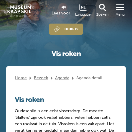
NL
Lees voor
Language
Zoeken
Menu
TICKETS
Vis roken
Home
Bezoek
Agenda
Agenda detail
Vis roken
Oudeschild is een echt vissersdorp. De meeste
‘Skillers’ zijn ook visliefhebbers; velen hebben zelfs
een rookvat in de tuin. Visroken is een vak apart. Het
vergt kennis en geduld, maar dan heb je ook wat! De