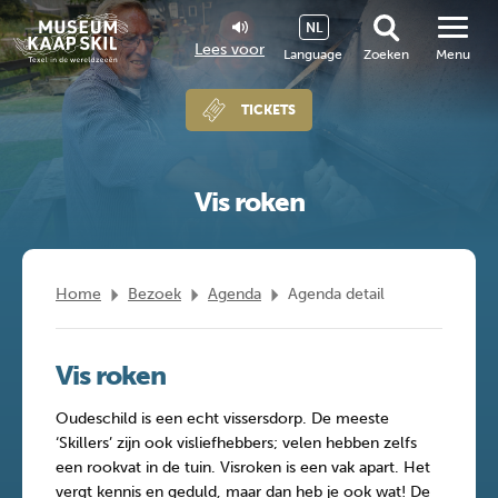
NL
Lees voor
Language
Zoeken
Menu
TICKETS
Vis roken
Home
Bezoek
Agenda
Agenda detail
Vis roken
Oudeschild is een echt vissersdorp. De meeste
‘Skillers’ zijn ook visliefhebbers; velen hebben zelfs
een rookvat in de tuin. Visroken is een vak apart. Het
vergt kennis en geduld, maar dan heb je ook wat! De