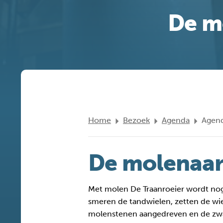
De m
Home
Bezoek
Agenda
Agend
De molenaars
Met molen De
Traanroeier
wordt nog
smeren de tandwielen, zetten de wi
molenstenen aangedreven en de zwa