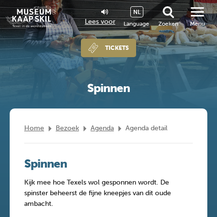
NL
Lees voor
Language
Zoeken
Menu
TICKETS
Spinnen
Home
Bezoek
Agenda
Agenda detail
Spinnen
Kijk mee hoe Texels wol gesponnen wordt. De
spinster beheerst de fijne kneepjes van dit oude
ambacht.