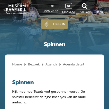
NL
Lees voor
Language
Zoeken
Menu
TICKETS
Spinnen
Home
Bezoek
Agenda
Agenda detail
Spinnen
Kijk mee hoe Texels wol gesponnen wordt. De
spinster beheerst de fijne kneepjes van dit oude
ambacht.