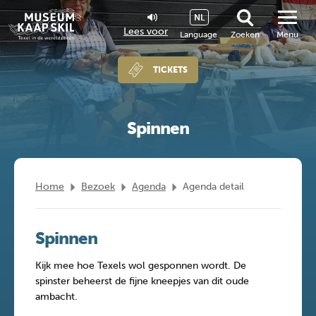
NL
Lees voor
Language
Zoeken
Menu
TICKETS
Spinnen
Home
Bezoek
Agenda
Agenda detail
Spinnen
Kijk mee hoe Texels wol gesponnen wordt. De
spinster beheerst de fijne kneepjes van dit oude
ambacht.