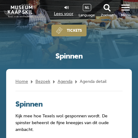
NL
Lees voor
Language
Zoeken
Menu
TICKETS
Spinnen
Home
Bezoek
Agenda
Agenda detail
Spinnen
Kijk mee hoe Texels wol gesponnen wordt. De
spinster beheerst de fijne kneepjes van dit oude
ambacht.