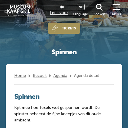
NL
Lees voor
Language
Zoeken
Menu
TICKETS
Spinnen
Home
Bezoek
Agenda
Agenda detail
Spinnen
Kijk mee hoe Texels wol gesponnen wordt. De
spinster beheerst de fijne kneepjes van dit oude
ambacht.