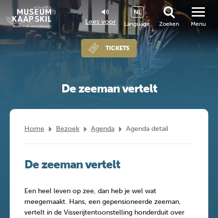
NL
Lees voor
Language
Zoeken
Menu
TICKETS
De zeeman vertelt
Home
Bezoek
Agenda
Agenda detail
De zeeman vertelt
Een heel leven op zee, dan heb je wel wat
meegemaakt. Hans, een gepensioneerde zeeman,
vertelt in de Visserijtentoonstelling honderduit over