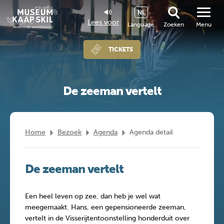
NL
Lees voor
Language
Zoeken
Menu
TICKETS
De zeeman vertelt
Home
Bezoek
Agenda
Agenda detail
De zeeman vertelt
Een heel leven op zee, dan heb je wel wat
meegemaakt. Hans, een gepensioneerde zeeman,
vertelt in de Visserijtentoonstelling honderduit over