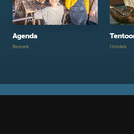
Agenda
Tentoo
Bezoek
Ontdek
Blijf op de hoogte
Schrijf je in voor de nieuwsbrief