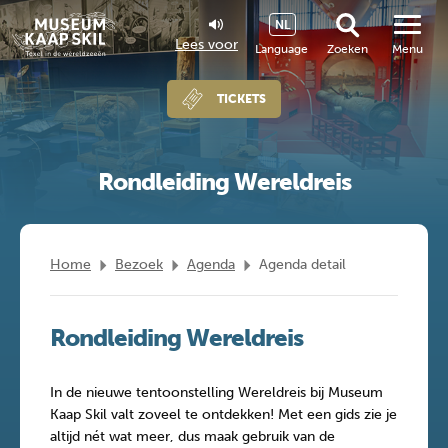
NL
Lees voor
Language
Zoeken
Menu
TICKETS
Rondleiding Wereldreis
Home
Bezoek
Agenda
Agenda detail
Rondleiding Wereldreis
In de nieuwe tentoonstelling Wereldreis bij Museum
Kaap Skil valt zoveel te ontdekken! Met een gids zie je
altijd nét wat meer, dus maak gebruik van de