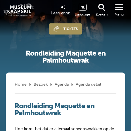
NL
Lees voor
Language
Zoeken
Menu
TICKETS
Rondleiding Maquette en
Palmhoutwrak
Home
Bezoek
Agenda
Agenda detail
Rondleiding Maquette en
Palmhoutwrak
Hoe komt het dat er allemaal scheepswrakken op de