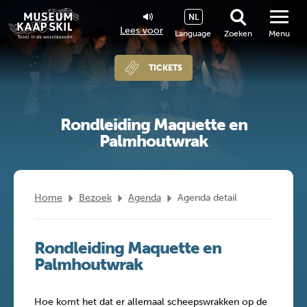
NL
Lees voor
Language
Zoeken
Menu
TICKETS
Rondleiding Maquette en
Palmhoutwrak
Home
Bezoek
Agenda
Agenda detail
Rondleiding Maquette en
Palmhoutwrak
Hoe komt het dat er allemaal scheepswrakken op de