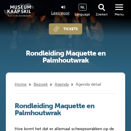
NL
Lees voor
Language
Zoeken
Menu
TICKETS
Rondleiding Maquette en
Palmhoutwrak
Home
Bezoek
Agenda
Agenda detail
Rondleiding Maquette en
Palmhoutwrak
Hoe komt het dat er allemaal scheepswrakken op de