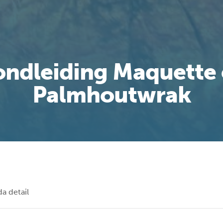
ndleiding Maquette
Palmhoutwrak
a detail