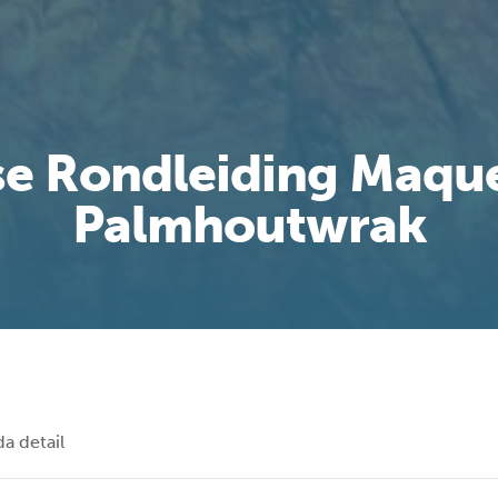
se Rondleiding Maque
Palmhoutwrak
a detail