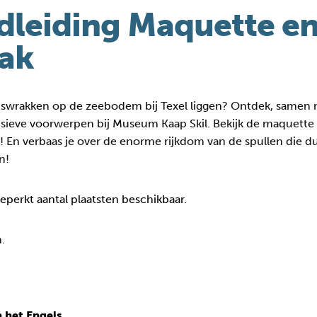
dleiding Maquette e
ak
pswrakken op de zeebodem bij Texel liggen? Ontdek, samen 
usieve voorwerpen bij Museum Kaap Skil. Bekijk de maquett
eek! En verbaas je over de enorme rijkdom van de spullen die
n!
beperkt aantal plaatsten beschikbaar.
.
 het Engels