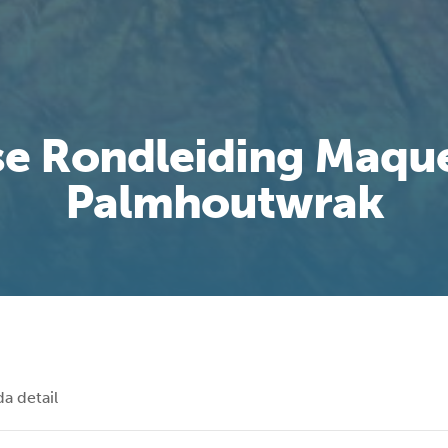
se Rondleiding Maque
Palmhoutwrak
a detail