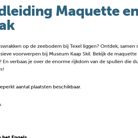
dleiding Maquette e
ak
pswrakken op de zeebodem bij Texel liggen? Ontdek, samen 
usieve voorwerpen bij Museum Kaap Skil. Bekijk de maquett
eek! En verbaas je over de enorme rijkdom van de spullen die
n!
beperkt aantal plaatsten beschikbaar.
.
 het Engels