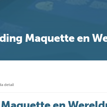
ding Maquette en We
a detail
 Maquette en Wereldr