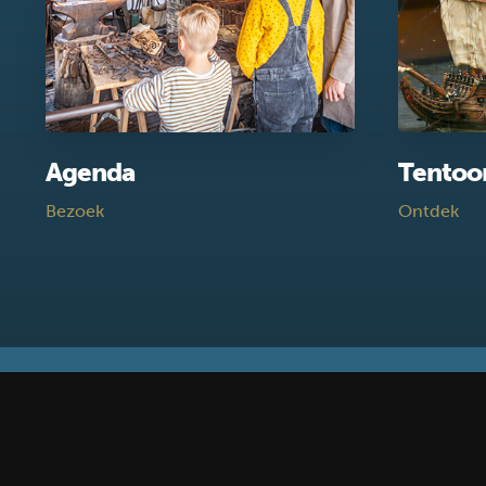
Agenda
Tentoo
Bezoek
Ontdek
Blijf op de hoogte