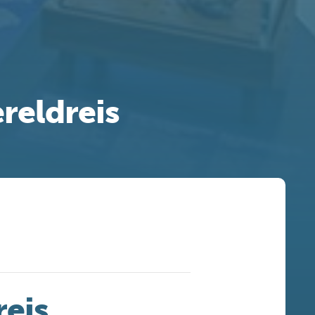
reldreis
eis