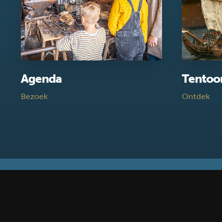
Agenda
Tentoo
Bezoek
Ontdek
Blijf op de hoogte