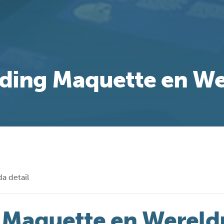
ding Maquette en We
a detail
 Maquette en Wereldr