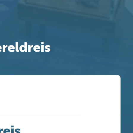
reldreis
eis